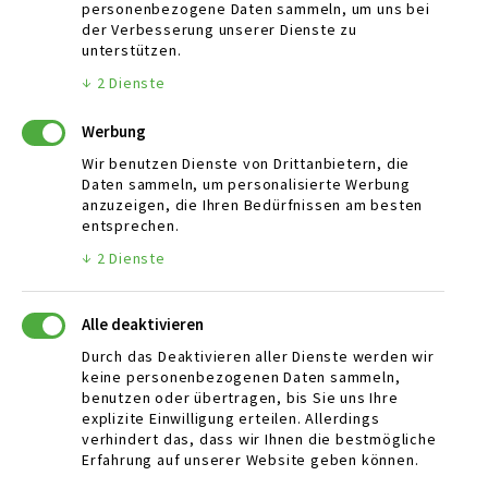
personenbezogene Daten sammeln, um uns bei
Schlattwiesen 16
der Verbesserung unserer Dienste zu
72131 Ofterdingen, Germany
unterstützen.
↓
2
Dienste
Telefon:
07473 / 378 278- 0
Email:
info@mbaers-rohstoffhandel.de
Werbung
Wir benutzen Dienste von Drittanbietern, die
Daten sammeln, um personalisierte Werbung
ÖFFNUNGSZEITEN
anzuzeigen, die Ihren Bedürfnissen am besten
entsprechen.
Mo - Fr:
08:00 Uhr - 12:00 Uhr
↓
2
Dienste
13:00 Uhr - 17:00 Uhr
Sa:
08:30 Uhr - 12:30 Uhr
Alle deaktivieren
Durch das Deaktivieren aller Dienste werden wir
keine personenbezogenen Daten sammeln,
WEITERE LINKS
benutzen oder übertragen, bis Sie uns Ihre
explizite Einwilligung erteilen. Allerdings
News
verhindert das, dass wir Ihnen die bestmögliche
Unternehmen
Erfahrung auf unserer Website geben können.
Stelleangebote / Jobs