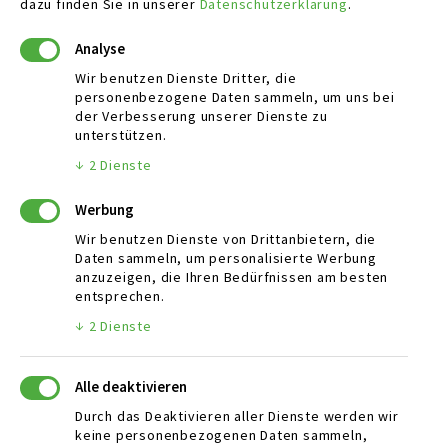
dazu finden Sie in unserer
Datenschutzerklärung
.
Analyse
KONTAKT
Wir benutzen Dienste Dritter, die
personenbezogene Daten sammeln, um uns bei
Schlattwiesen 16
der Verbesserung unserer Dienste zu
72131 Ofterdingen, Germany
unterstützen.
↓
2
Dienste
Telefon:
07473 / 378 278- 0
Email:
info@mbaers-rohstoffhandel.de
Werbung
Wir benutzen Dienste von Drittanbietern, die
Daten sammeln, um personalisierte Werbung
ÖFFNUNGSZEITEN
anzuzeigen, die Ihren Bedürfnissen am besten
entsprechen.
Mo - Fr:
08:00 Uhr - 12:00 Uhr
↓
2
Dienste
13:00 Uhr - 17:00 Uhr
Sa:
08:30 Uhr - 12:30 Uhr
Alle deaktivieren
Durch das Deaktivieren aller Dienste werden wir
keine personenbezogenen Daten sammeln,
WEITERE LINKS