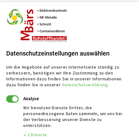
Datenschutzeinstellungen auswählen
Um die Angebote auf unserer Internetseite ständig zu
verbessern, benötigen wir Ihre Zustimmung zu den
Informationen dazu finden Sie in unserer
Informationen
dazu finden Sie in unserer
Datenschutzerklärung
.
Analyse
KONTAKT
Wir benutzen Dienste Dritter, die
personenbezogene Daten sammeln, um uns bei
Schlattwiesen 16
der Verbesserung unserer Dienste zu
72131 Ofterdingen, Germany
unterstützen.
↓
2
Dienste
Telefon:
07473 / 378 278- 0