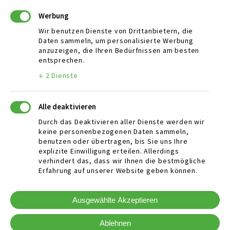
Email:
info@mbaers-rohstoffhandel.de
Werbung
Wir benutzen Dienste von Drittanbietern, die
Daten sammeln, um personalisierte Werbung
ÖFFNUNGSZEITEN
anzuzeigen, die Ihren Bedürfnissen am besten
entsprechen.
Mo - Fr:
08:00 Uhr - 12:00 Uhr
↓
2
Dienste
13:00 Uhr - 17:00 Uhr
Sa:
08:30 Uhr - 12:30 Uhr
Alle deaktivieren
Durch das Deaktivieren aller Dienste werden wir
keine personenbezogenen Daten sammeln,
WEITERE LINKS
benutzen oder übertragen, bis Sie uns Ihre
explizite Einwilligung erteilen. Allerdings
News
verhindert das, dass wir Ihnen die bestmögliche
Unternehmen
Erfahrung auf unserer Website geben können.
Stelleangebote / Jobs
AGB
Ausgewählte Akzeptieren
Downloads
Ablehnen